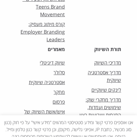
Teens Brand
Movement
קורס מיתוג מעסיק:
Employer Branding
Leaders
תורת השיווק
מאמרים
מדריכי השיווק
שיווק דיגיטלי
מדריך אסטרטגיה
סלולר
שיווקית
אסטרטגיה שיווקית
לינקים שיווקיים
מחקר
מדריך מחקרי שוק:
פרסום
שימושים ועמדות,
איש/אשת השיווק של
התנסות ושביעות רצון
החודש
אנו אוספים פרטי קשר ומידע סטטיסטי המהווים "מידע אישי" על פי חוק (כגון
סוג מכשיר, כתובת IP, אפיוני גלישה, מיקום), וכן פרטי קשר כגון טלפון ומייל.
בנוסף, אנו משתמשים או עשויים להשתמש בשירותים מבוססים בינה