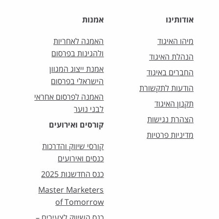
אודותינו
אמנות
מיהו האיגוד
האמנה לאחריות
ולהגינות בפרסום
הנהלת האיגוד
אמנת ייצוג המגוון
החברים באיגוד
הישראלי בפרסום
הודעות לתקשורת
האמנה לפרסום אחראי
תקנון האיגוד
לבני נוער
הצהרת נגישות
קורסים ואירועים
מדיניות פרטיות
קורסי שיווק והדרכות
כנסים ואירועים
כנס החדשנות 2025
Master Marketers
of Tomorrow
כנס השיווק לצעירים –