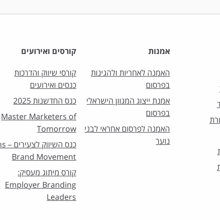
אמנות
קורסים ואירועים
האמנה לאחריות ולהגינות
קורסי שיווק והדרכות
בפרסום
כנסים ואירועים
אמנת ייצוג המגוון הישראלי
כנס החדשנות 2025
בפרסום
Master Marketers of
רת
האמנה לפרסום אחראי לבני
Tomorrow
נוער
כנס השיו
Brand Movement
קורס מיתוג מעסיק:
Employer Branding
Leaders