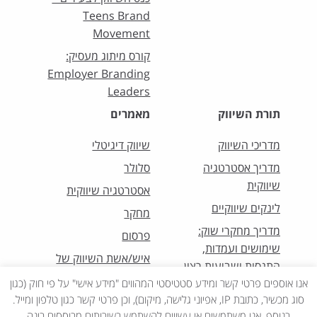
Teens Brand
Movement
קורס מיתוג מעסיק:
Employer Branding
Leaders
תורת השיווק
מאמרים
מדריכי השיווק
שיווק דיגיטלי
מדריך אסטרטגיה
סלולר
שיווקית
אסטרטגיה שיווקית
לינקים שיווקיים
מחקר
מדריך מחקרי שוק:
פרסום
שימושים ועמדות,
איש/אשת השיווק של
התנסות ושביעות רצון
החודש
אנו אוספים פרטי קשר ומידע סטטיסטי המהווים "מידע אישי" על פי חוק (כגון
סוג מכשיר, כתובת IP, אפיוני גלישה, מיקום), וכן פרטי קשר כגון טלפון ומייל.
בנוסף, אנו משתמשים או עשויים להשתמש בשירותים מבוססים בינה