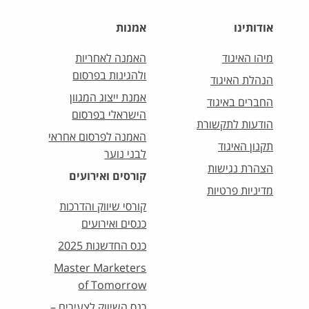
אודותינו
אמנות
מיהו האיגוד
האמנה לאחריות
ולהגינות בפרסום
הנהלת האיגוד
אמנת ייצוג המגוון
החברים באיגוד
הישראלי בפרסום
הודעות לתקשורת
האמנה לפרסום אחראי
תקנון האיגוד
לבני נוער
הצהרת נגישות
קורסים ואירועים
מדיניות פרטיות
קורסי שיווק והדרכות
כנסים ואירועים
כנס החדשנות 2025
Master Marketers
of Tomorrow
כנס השיווק לצעירים –