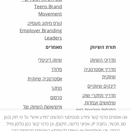
Teens Brand
Movement
קורס מיתוג מעסיק:
Employer Branding
Leaders
תורת השיווק
מאמרים
מדריכי השיווק
שיווק דיגיטלי
מדריך אסטרטגיה
סלולר
שיווקית
אסטרטגיה שיווקית
לינקים שיווקיים
מחקר
מדריך מחקרי שוק:
פרסום
שימושים ועמדות,
איש/אשת השיווק של
התנסות ושביעות רצון
החודש
אנו אוספים פרטי קשר ומידע סטטיסטי המהווים "מידע אישי" על פי חוק (כגון
סוג מכשיר, כתובת IP, אפיוני גלישה, מיקום), וכן פרטי קשר כגון טלפון ומייל.
בנוסף, אנו משתמשים או עשויים להשתמש בשירותים מבוססים בינה