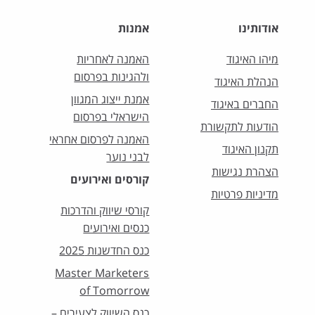
אודותינו
אמנות
מיהו האיגוד
האמנה לאחריות
ולהגינות בפרסום
הנהלת האיגוד
אמנת ייצוג המגוון
החברים באיגוד
הישראלי בפרסום
הודעות לתקשורת
האמנה לפרסום אחראי
תקנון האיגוד
לבני נוער
הצהרת נגישות
קורסים ואירועים
מדיניות פרטיות
קורסי שיווק והדרכות
כנסים ואירועים
כנס החדשנות 2025
Master Marketers
of Tomorrow
כנס השיווק לצעירים –