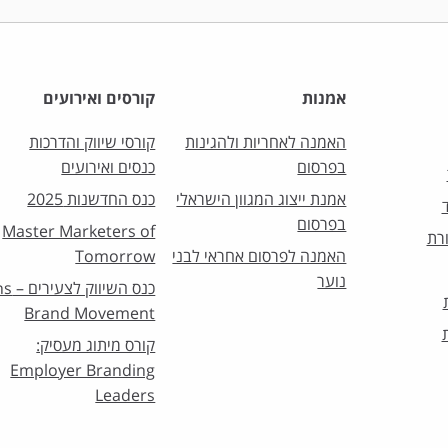
אמנות
קורסים ואירועים
האמנה לאחריות ולהגינות
קורסי שיווק והדרכות
בפרסום
כנסים ואירועים
אמנת ייצוג המגוון הישראלי
כנס החדשנות 2025
בפרסום
Master Marketers of
רת
האמנה לפרסום אחראי לבני
Tomorrow
נוער
כנס השיו
Brand Movement
קורס מיתוג מעסיק:
Employer Branding
Leaders