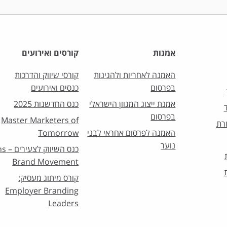
אמנות
קורסים ואירועים
האמנה לאחריות ולהגינות
קורסי שיווק והדרכות
בפרסום
כנסים ואירועים
אמנת ייצוג המגוון הישראלי
כנס החדשנות 2025
בפרסום
Master Marketers of
רת
האמנה לפרסום אחראי לבני
Tomorrow
נוער
כנס השיו
Brand Movement
קורס מיתוג מעסיק:
Employer Branding
Leaders