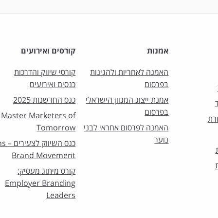
אמנות
קורסים ואירועים
האמנה לאחריות ולהגינות
קורסי שיווק והדרכות
בפרסום
כנסים ואירועים
אמנת ייצוג המגוון הישראלי
כנס החדשנות 2025
בפרסום
Master Marketers of
רת
האמנה לפרסום אחראי לבני
Tomorrow
נוער
כנס השיו
Brand Movement
קורס מיתוג מעסיק:
Employer Branding
Leaders