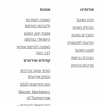
אודותינו
אמנות
מיהו האיגוד
האמנה לאחריות
ולהגינות בפרסום
הנהלת האיגוד
אמנת ייצוג המגוון
החברים באיגוד
הישראלי בפרסום
הודעות לתקשורת
האמנה לפרסום אחראי
תקנון האיגוד
לבני נוער
הצהרת נגישות
קורסים ואירועים
מדיניות פרטיות
קורסי שיווק והדרכות
כנסים ואירועים
כנס החדשנות 2025
Master Marketers
of Tomorrow
כנס השיווק לצעירים –