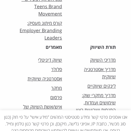
Teens Brand
Movement
קורס מיתוג מעסיק:
Employer Branding
Leaders
תורת השיווק
מאמרים
מדריכי השיווק
שיווק דיגיטלי
מדריך אסטרטגיה
סלולר
שיווקית
אסטרטגיה שיווקית
לינקים שיווקיים
מחקר
מדריך מחקרי שוק:
פרסום
שימושים ועמדות,
איש/אשת השיווק של
התנסות ושביעות רצון
החודש
אנו אוספים פרטי קשר ומידע סטטיסטי המהווים "מידע אישי" על פי חוק (כגון
סוג מכשיר, כתובת IP, אפיוני גלישה, מיקום), וכן פרטי קשר כגון טלפון ומייל.
בנוסף, אנו משתמשים או עשויים להשתמש בשירותים מבוססים בינה