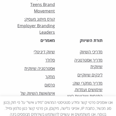
Teens Brand
Movement
קורס מיתוג מעסיק:
Employer Branding
Leaders
תורת השיווק
מאמרים
מדריכי השיווק
שיווק דיגיטלי
מדריך אסטרטגיה
סלולר
שיווקית
אסטרטגיה שיווקית
לינקים שיווקיים
מחקר
מדריך מחקרי שוק:
פרסום
שימושים ועמדות,
איש/אשת השיווק של
התנסות ושביעות רצון
החודש
אנו אוספים פרטי קשר ומידע סטטיסטי המהווים "מידע אישי" על פי חוק (כגון
סוג מכשיר, כתובת IP, אפיוני גלישה, מיקום), וכן פרטי קשר כגון טלפון ומייל.
בנוסף, אנו משתמשים או עשויים להשתמש בשירותים מבוססים בינה