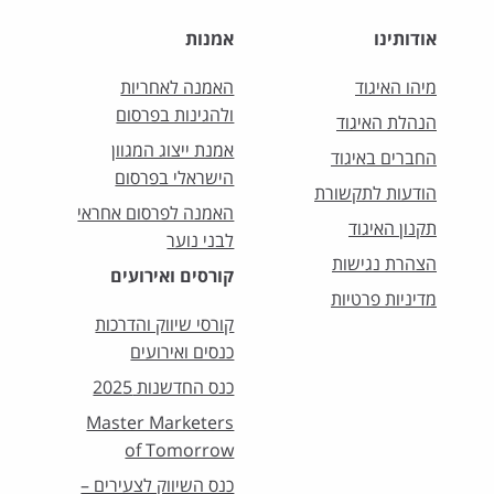
אודותינו
אמנות
מיהו האיגוד
האמנה לאחריות
ולהגינות בפרסום
הנהלת האיגוד
אמנת ייצוג המגוון
החברים באיגוד
הישראלי בפרסום
הודעות לתקשורת
האמנה לפרסום אחראי
תקנון האיגוד
לבני נוער
הצהרת נגישות
קורסים ואירועים
מדיניות פרטיות
קורסי שיווק והדרכות
כנסים ואירועים
כנס החדשנות 2025
Master Marketers
of Tomorrow
כנס השיווק לצעירים –