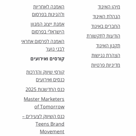
מיהו האיגוד
האמנה לאחריות
ולהגינות בפרסום
הנהלת האיגוד
אמנת ייצוג המגוון
החברים באיגוד
הישראלי בפרסום
הודעות לתקשורת
האמנה לפרסום אחראי
תקנון האיגוד
לבני נוער
הצהרת נגישות
קורסים ואירועים
מדיניות פרטיות
קורסי שיווק והדרכות
כנסים ואירועים
כנס החדשנות 2025
Master Marketers
of Tomorrow
כנס השיווק לצעירים –
Teens Brand
Movement