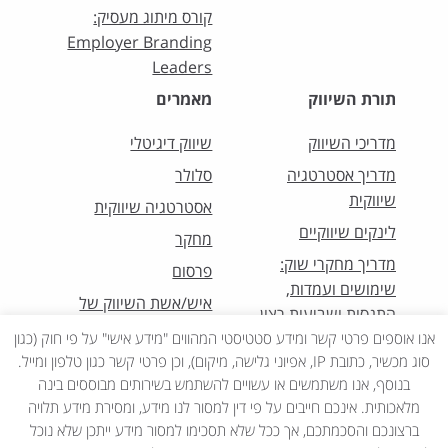
קורס מיתוג מעסיק:
Employer Branding
Leaders
תורת השיווק
מאמרים
מדריכי השיווק
שיווק דיגיטלי
מדריך אסטרטגיה
סלולר
שיווקית
אסטרטגיה שיווקית
לינקים שיווקיים
מחקר
מדריך מחקרי שוק:
פרסום
שימושים ועמדות,
איש/אשת השיווק של
התנסות ושביעות רצון
החודש
אנו אוספים פרטי קשר ומידע סטטיסטי המהווים "מידע אישי" על פי חוק (כגון
סוג מכשיר, כתובת IP, אפיוני גלישה, מיקום), וכן פרטי קשר כגון טלפון ומייל.
בנוסף, אנו משתמשים או עשויים להשתמש בשירותים מבוססים בינה
מלאכותית. אינכם חייבים על פי דין למסור לנו מידע, ומסירת מידע תלויה
ברצונכם והסכמתכם, אך ככל שלא תסכימו למסור מידע ייתכן שלא נוכל
כל הזכויות שמורות לאיגוד השיווק 2022