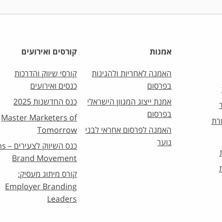
אמנות
קורסים ואירועים
האמנה לאחריות ולהגינות
קורסי שיווק והדרכות
בפרסום
כנסים ואירועים
אמנת ייצוג המגוון הישראלי
כנס החדשנות 2025
בפרסום
Master Marketers of
רת
האמנה לפרסום אחראי לבני
Tomorrow
נוער
כנס השיו
Brand Movement
קורס מיתוג מעסיק:
Employer Branding
Leaders