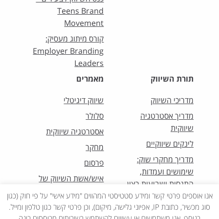
Teens Brand
Movement
קורס מיתוג מעסיק:
Employer Branding
Leaders
תורת השיווק
מאמרים
מדריכי השיווק
שיווק דיגיטלי
מדריך אסטרטגיה
סלולר
שיווקית
אסטרטגיה שיווקית
לינקים שיווקיים
מחקר
מדריך מחקרי שוק:
פרסום
שימושים ועמדות,
איש/אשת השיווק של
התנסות ושביעות רצון
החודש
אנו אוספים פרטי קשר ומידע סטטיסטי המהווים "מידע אישי" על פי חוק (כגון
סוג מכשיר, כתובת IP, אפיוני גלישה, מיקום), וכן פרטי קשר כגון טלפון ומייל.
בנוסף, אנו משתמשים או עשויים להשתמש בשירותים מבוססים בינה