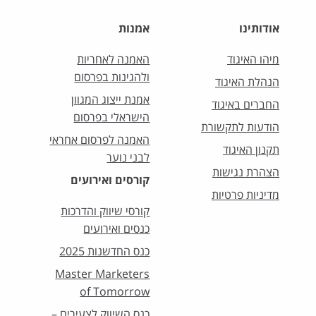
אודותינו
אמנות
מיהו האיגוד
האמנה לאחריות
ולהגינות בפרסום
הנהלת האיגוד
אמנת ייצוג המגוון
החברים באיגוד
הישראלי בפרסום
הודעות לתקשורת
האמנה לפרסום אחראי
תקנון האיגוד
לבני נוער
הצהרת נגישות
קורסים ואירועים
מדיניות פרטיות
קורסי שיווק והדרכות
כנסים ואירועים
כנס החדשנות 2025
Master Marketers
of Tomorrow
כנס השיווק לצעירים –