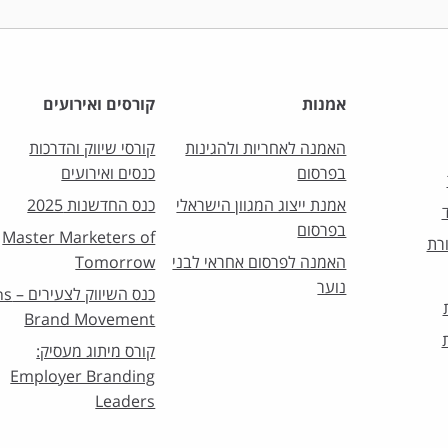
אמנות
קורסים ואירועים
האמנה לאחריות ולהגינות
קורסי שיווק והדרכות
בפרסום
כנסים ואירועים
אמנת ייצוג המגוון הישראלי
כנס החדשנות 2025
בפרסום
Master Marketers of
רת
האמנה לפרסום אחראי לבני
Tomorrow
נוער
כנס השיו
Brand Movement
קורס מיתוג מעסיק:
Employer Branding
Leaders