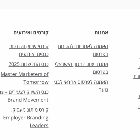
אמנות
קורסים ואירועים
האמנה לאחריות ולהגינות
קורסי שיווק והדרכות
בפרסום
כנסים ואירועים
אמנת ייצוג המגוון הישראלי
כנס החדשנות 2025
בפרסום
Master Marketers of
רת
האמנה לפרסום אחראי לבני
Tomorrow
נוער
כנס השיו
Brand Movement
קורס מיתוג מעסיק:
Employer Branding
Leaders