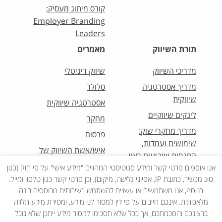
קורס מיתוג מעסיק:
Employer Branding
Leaders
תורת השיווק
מאמרים
מדריכי השיווק
שיווק דיגיטלי
מדריך אסטרטגיה
סלולר
שיווקית
אסטרטגיה שיווקית
לינקים שיווקיים
מחקר
מדריך מחקרי שוק:
פרסום
שימושים ועמדות,
איש/אשת השיווק של
התנסות ושביעות רצון
החודש
אנו אוספים פרטי קשר ומידע סטטיסטי המהווים "מידע אישי" על פי חוק (כגון
סוג מכשיר, כתובת IP, אפיוני גלישה, מיקום), וכן פרטי קשר כגון טלפון ומייל.
בנוסף, אנו משתמשים או עשויים להשתמש בשירותים מבוססים בינה
מלאכותית. אינכם חייבים על פי דין למסור לנו מידע, ומסירת מידע תלויה
ברצונכם והסכמתכם, אך ככל שלא תסכימו למסור מידע ייתכן שלא נוכל
כל הזכויות שמורות לאיגוד השיווק 2022