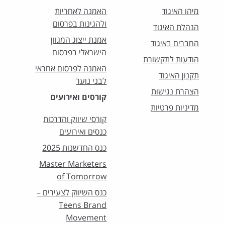
מיהו האיגוד
האמנה לאחריות
ולהגינות בפרסום
הנהלת האיגוד
אמנת ייצוג המגוון
החברים באיגוד
הישראלי בפרסום
הודעות לתקשורת
האמנה לפרסום אחראי
תקנון האיגוד
לבני נוער
הצהרת נגישות
קורסים ואירועים
מדיניות פרטיות
קורסי שיווק והדרכות
כנסים ואירועים
כנס החדשנות 2025
Master Marketers
of Tomorrow
כנס השיווק לצעירים –
Teens Brand
Movement