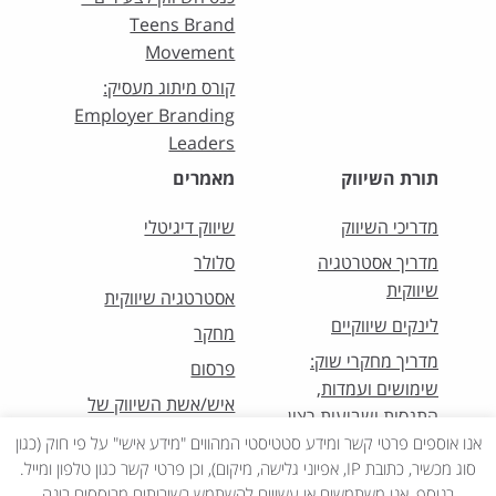
Teens Brand
Movement
קורס מיתוג מעסיק:
Employer Branding
Leaders
תורת השיווק
מאמרים
מדריכי השיווק
שיווק דיגיטלי
מדריך אסטרטגיה
סלולר
שיווקית
אסטרטגיה שיווקית
לינקים שיווקיים
מחקר
מדריך מחקרי שוק:
פרסום
שימושים ועמדות,
איש/אשת השיווק של
התנסות ושביעות רצון
החודש
אנו אוספים פרטי קשר ומידע סטטיסטי המהווים "מידע אישי" על פי חוק (כגון
סוג מכשיר, כתובת IP, אפיוני גלישה, מיקום), וכן פרטי קשר כגון טלפון ומייל.
בנוסף, אנו משתמשים או עשויים להשתמש בשירותים מבוססים בינה