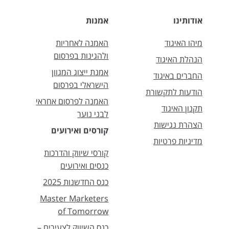
אודותינו
אמנות
מיהו האיגוד
האמנה לאחריות
ולהגינות בפרסום
הנהלת האיגוד
אמנת ייצוג המגוון
החברים באיגוד
הישראלי בפרסום
הודעות לתקשורת
האמנה לפרסום אחראי
תקנון האיגוד
לבני נוער
הצהרת נגישות
קורסים ואירועים
מדיניות פרטיות
קורסי שיווק והדרכות
כנסים ואירועים
כנס החדשנות 2025
Master Marketers
of Tomorrow
כנס השיווק לצעירים –