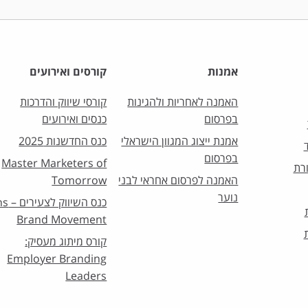
אמנות
קורסים ואירועים
האמנה לאחריות ולהגינות
קורסי שיווק והדרכות
בפרסום
כנסים ואירועים
אמנת ייצוג המגוון הישראלי
כנס החדשנות 2025
בפרסום
Master Marketers of
רת
האמנה לפרסום אחראי לבני
Tomorrow
נוער
כנס השיו
Brand Movement
קורס מיתוג מעסיק:
Employer Branding
Leaders