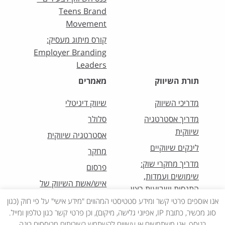
Teens Brand
Movement
קורס מיתוג מעסיק:
Employer Branding
Leaders
תורת השיווק
מאמרים
מדריכי השיווק
שיווק דיגיטלי
מדריך אסטרטגיה
סלולר
שיווקית
אסטרטגיה שיווקית
לינקים שיווקיים
מחקר
מדריך מחקרי שוק:
פרסום
שימושים ועמדות,
איש/אשת השיווק של
התנסות ושביעות רצון
החודש
אנו אוספים פרטי קשר ומידע סטטיסטי המהווים "מידע אישי" על פי חוק (כגון
סוג מכשיר, כתובת IP, אפיוני גלישה, מיקום), וכן פרטי קשר כגון טלפון ומייל.
בנוסף, אנו משתמשים או עשויים להשתמש בשירותים מבוססים בינה