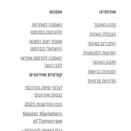
אודותינו
אמנות
מיהו האיגוד
האמנה לאחריות
ולהגינות בפרסום
הנהלת האיגוד
אמנת ייצוג המגוון
החברים באיגוד
הישראלי בפרסום
הודעות לתקשורת
האמנה לפרסום אחראי
תקנון האיגוד
לבני נוער
הצהרת נגישות
קורסים ואירועים
מדיניות פרטיות
קורסי שיווק והדרכות
כנסים ואירועים
כנס החדשנות 2025
Master Marketers
of Tomorrow
כנס השיווק לצעירים –