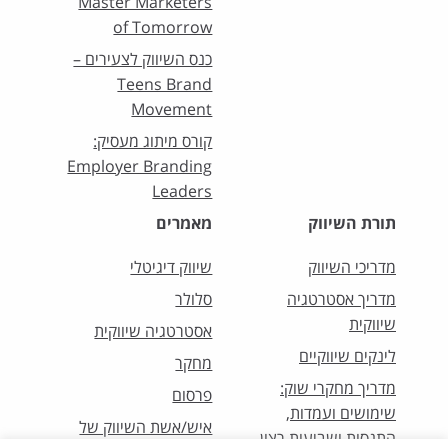
Master Marketers
of Tomorrow
כנס השיווק לצעירים –
Teens Brand
Movement
קורס מיתוג מעסיק:
Employer Branding
Leaders
תורת השיווק
מאמרים
מדריכי השיווק
שיווק דיגיטלי
מדריך אסטרטגיה
סלולר
שיווקית
אסטרטגיה שיווקית
לינקים שיווקיים
מחקר
מדריך מחקרי שוק:
פרסום
שימושים ועמדות,
איש/אשת השיווק של
התנסות ושביעות רצון