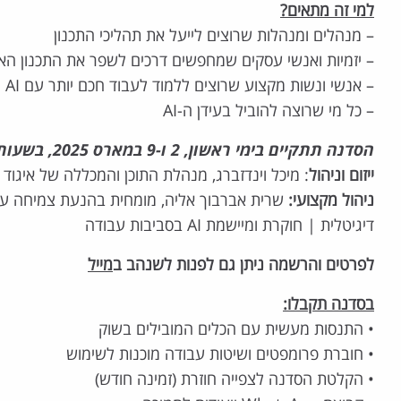
למי זה מתאים?
– מנהלים ומנהלות שרוצים לייעל את תהליכי התכנון
– יזמיות ואנשי עסקים שמחפשים דרכים לשפר את התכנון הא
– אנשי ונשות מקצוע שרוצים ללמוד לעבוד חכם יותר עם AI
– כל מי שרוצה להוביל בעידן ה-AI
הסדנה תתקיים בימי ראשון, 2 ו-9 במארס 2025, בשעות 13:00-15:00, בזום
ייזום וניהול
: מיכל וינדזברג, מנהלת התוכן והמכללה של איגוד 
ניהול מקצועי:
שרית אברבוך אליה, מומחית בהנעת צמיחה ע
דיגיטלית | חוקרת ומיישמת AI בסביבות עבודה
לפרטים והרשמה ניתן גם לפנות לשנהב ב
מייל
בסדנה תקבלו:
• התנסות מעשית עם הכלים המובילים בשוק
• חוברת פרומפטים ושיטות עבודה מוכנות לשימוש
• הקלטת הסדנה לצפייה חוזרת (זמינה חודש)