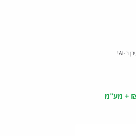
ה-AI!
"מ