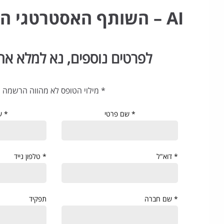
AI – השותף האסטרטגי החדש שלך!
לפרטים נוספים, נא למלא את
* מילוי הטופס לא מהווה הרשמה
* שם פרטי
* ש
* דוא"ל
* טלפון נייד
* שם חברה
תפקיד