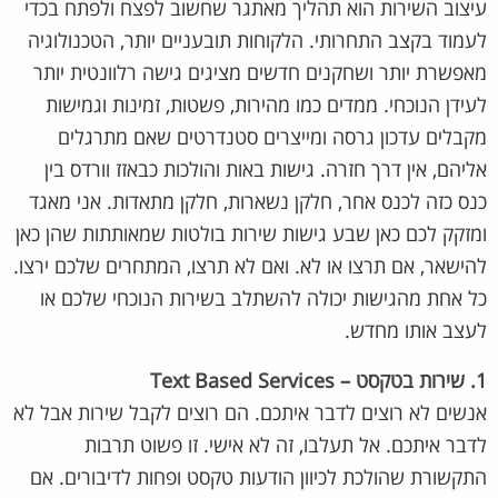
עיצוב השירות הוא תהליך מאתגר שחשוב לפצח ולפתח בכדי
לעמוד בקצב התחרותי. הלקוחות תובעניים יותר, הטכנולוגיה
מאפשרת יותר ושחקנים חדשים מציגים גישה רלוונטית יותר
לעידן הנוכחי. ממדים כמו מהירות, פשטות, זמינות וגמישות
מקבלים עדכון גרסה ומייצרים סטנדרטים שאם מתרגלים
אליהם, אין דרך חזרה. גישות באות והולכות כבאזז וורדס בין
כנס כזה לכנס אחר, חלקן נשארות, חלקן מתאדות. אני מאגד
ומזקק לכם כאן שבע גישות שירות בולטות שמאותתות שהן כאן
להישאר, אם תרצו או לא. ואם לא תרצו, המתחרים שלכם ירצו.
כל אחת מהגישות יכולה להשתלב בשירות הנוכחי שלכם או
לעצב אותו מחדש.
1. שירות בטקסט – Text Based Services
אנשים לא רוצים לדבר איתכם. הם רוצים לקבל שירות אבל לא
לדבר איתכם. אל תעלבו, זה לא אישי. זו פשוט תרבות
התקשורת שהולכת לכיוון הודעות טקסט ופחות לדיבורים. אם