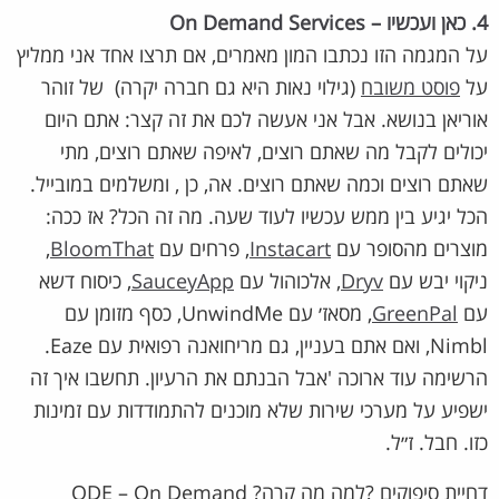
4. כאן ועכשיו – On Demand Services
על המגמה הזו נכתבו המון מאמרים, אם תרצו אחד אני ממליץ
על
פוסט משובח
(גילוי נאות היא גם חברה יקרה) של זוהר
אוריאן בנושא. אבל אני אעשה לכם את זה קצר: אתם היום
יכולים לקבל מה שאתם רוצים, לאיפה שאתם רוצים, מתי
שאתם רוצים וכמה שאתם רוצים. אה, כן , ומשלמים במובייל.
הכל יגיע בין ממש עכשיו לעוד שעה. מה זה הכל? אז ככה:
מוצרים מהסופר עם
Instacart
, פרחים עם
BloomThat
,
ניקוי יבש עם
Dryv
, אלכוהול עם
SauceyApp
, כיסוח דשא
עם
GreenPal
, מסאז׳ עם UnwindMe, כסף מזומן עם
Nimbl, ואם אתם בעניין, גם מריחואנה רפואית עם Eaze.
הרשימה עוד ארוכה 'אבל הבנתם את הרעיון. תחשבו איך זה
ישפיע על מערכי שירות שלא מוכנים להתמודדות עם זמינות
כזו. חבל. ז״ל.
דחיית סיפוקים ?למה מה קרה? ODE – On Demand