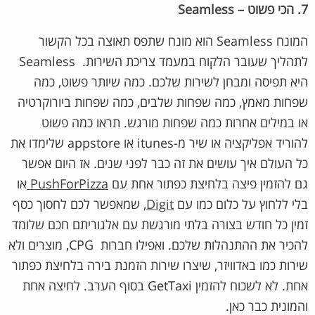
7. הכי פשוט – Seamless
המונח Seamless הוא מונח שתפס תאוצה בכל הקשור
לתהליך שעובר הלקוח במעמד צריכת השירות. Seamless
היא תפיסה ומבחן לשירות שלכם. כמה שיותר פשוט, כמה
שפחות מאמץ, כמה שפחות שלבים, כמה שפחות ביורוקרטיה
או במילים אחרות כמה שפחות מורגש. תראו כמה פשוט
להוריד אפליקציה או שיר מ-itunes או appstore שלימדו את
כל העולם איך עושים את זה כבר לפני שנים. אז היום אפשר
גם להזמין פיצה בלחיצת כפתור אחת עם
PushForPizza
או
בלי ללחוץ על כלום כמו עם
Digit
, שמאפשר לכם לחסוך כסף
זמין כל חודש בצורה בלתי מורגשת עם אלגוריתם חכם שלומד
להכיר את ההתנהלות שלכם. ואפילו חברות CPG, מוצרים ולא
שירות כמו באדוויזר, שיצרו שירות הזמנת בירה בלחיצת כפתור
אחת. לא לשכוח להזמין GetTaxi בסוף הערב. לחיצה אחת
והמונית כבר כאן.