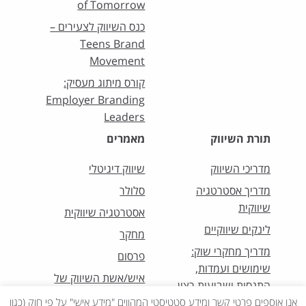
of Tomorrow
כנס השיווק לצעירים –
Teens Brand
Movement
קורס מיתוג מעסיק:
Employer Branding
Leaders
תורת השיווק
מאמרים
מדריכי השיווק
שיווק דיגיטלי
מדריך אסטרטגיה
סלולר
שיווקית
אסטרטגיה שיווקית
לינקים שיווקיים
מחקר
מדריך מחקרי שוק:
פרסום
שימושים ועמדות,
איש/אשת השיווק של
התנסות ושביעות רצון
החודש
אנו אוספים פרטי קשר ומידע סטטיסטי המהווים "מידע אישי" על פי חוק (כגון