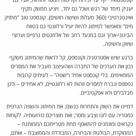
קונספטואלי יקל על זכירות וקליטות המסר והזהות, אבל גם
יעניק מימד של רגש ושכל גם יחד, ויציע ממשק מקיף
ואינטגרטיבי (360 מעלות ושישה חושים). קונספט טוב "מחזיק
מים" ומאפשר למיתוג להיות יעיל ורלוונטי גם בטווח
הבינוני-ארוך וגם במנעד רחב של אלמנטים גרפיים וערוצי
שיווק וחשיפה.
ברגע שיש אסטרטגיה וקונספט, קל לראות שהמיתוג משקף
נכון את הערכים של החברה ושהעיצוב מעביר את המסרים
המתאימים. בלי קונספט אחיד ו"שפה" – לעיתים קרובות
נפספס ונברח למסרים וזהות לא רלוונטיים, לא אחידים – ולכן
מבלבלים ולא אפקטיביים.
דמיינו את השוק והתחרות כגשם; את המיתוג והשפה הגרפית
כמטריה עם לוגו וצבע ומסר; ואת מוצריכם כזרועותיה. לקוחות
נקראים ומוזמנים להתאסף תחת מטרייתכם הממותגת –
הממוקדת, הבולטת והברורה, המבודלת והממוצבת – ואתם,