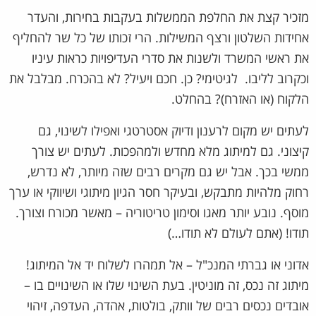
מזכיר קצת את החלפת הממשלות בעקבות בחירות, והעדר
אחידות השלטון ורצף המשילות. הרי זכותו של כל שר להחליף
את ראשי המשרד ולשנות את סדרי העדיפויות כראות עיניו
וכקרוב לליבו. לגיטימי? כן. חכם ויעיל? לא בהכרח. מבלבל את
הלקוח (או האזרח)? בהחלט.
לעתים יש מקום לרענון ודיוק אסטרטגי ואפילו לשינוי, גם
קיצוני. גם למיתוג מלא מחדש ולמהפכות. לעתים יש צורך
ממשי בכך. אבל יש גם מקרים רבים שזה מיותר, לא נדרש,
רחוק מלהיות מתבקש, ובעיקר חסר הגיון מיתוגי ושיווקי או ערך
מוסף. נובע יותר מאגו וסימון טריטוריה – מאשר מכורח וצורך.
תודו! (אתם לעולם לא תודו…)
אדוני או גברתי המנכ"ל – אל תמהרו לשלוח יד אל המיתוג!
מיתוג זה נכס, זה מוניטין. בעת השינוי שלו או השינויים בו –
אובדים נכסים רבים של וותק, בולטות, אהדה, העדפה, זיהוי