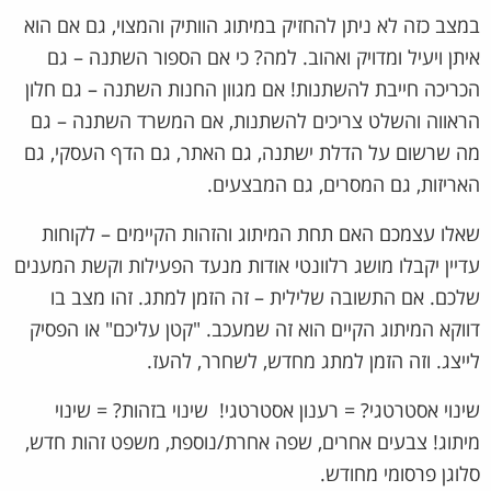
במצב כזה לא ניתן להחזיק במיתוג הוותיק והמצוי, גם אם הוא
איתן ויעיל ומדויק ואהוב. למה? כי אם הספור השתנה – גם
הכריכה חייבת להשתנות! אם מגוון החנות השתנה – גם חלון
הראווה והשלט צריכים להשתנות, אם המשרד השתנה – גם
מה שרשום על הדלת ישתנה, גם האתר, גם הדף העסקי, גם
האריזות, גם המסרים, גם המבצעים.
שאלו עצמכם האם תחת המיתוג והזהות הקיימים – לקוחות
עדיין יקבלו מושג רלוונטי אודות מנעד הפעילות וקשת המענים
שלכם. אם התשובה שלילית – זה הזמן למתג. זהו מצב בו
דווקא המיתוג הקיים הוא זה שמעכב. "קטן עליכם" או הפסיק
לייצג. וזה הזמן למתג מחדש, לשחרר, להעז.
שינוי אסטרטגי? = רענון אסטרטגי! שינוי בזהות? = שינוי
מיתוג! צבעים אחרים, שפה אחרת/נוספת, משפט זהות חדש,
סלוגן פרסומי מחודש.