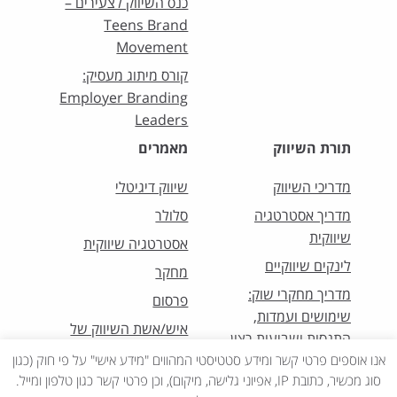
כנס השיווק לצעירים –
Teens Brand
Movement
קורס מיתוג מעסיק:
Employer Branding
Leaders
תורת השיווק
מאמרים
מדריכי השיווק
שיווק דיגיטלי
מדריך אסטרטגיה
סלולר
שיווקית
אסטרטגיה שיווקית
לינקים שיווקיים
מחקר
מדריך מחקרי שוק:
פרסום
שימושים ועמדות,
איש/אשת השיווק של
התנסות ושביעות רצון
החודש
אנו אוספים פרטי קשר ומידע סטטיסטי המהווים "מידע אישי" על פי חוק (כגון
סוג מכשיר, כתובת IP, אפיוני גלישה, מיקום), וכן פרטי קשר כגון טלפון ומייל.