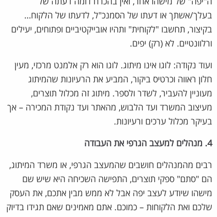
ה"יפה" של מישהו אחר, ואין בהכרח דומה דעתה של
בעלך/אשתך או דעתו של הסמנכ"ל, לדעתו של הלקוח…
בקיצור, תחשבו "לקוחית" ותהיו אובייקטיביים ופתוחים, יעילים
ורלוונטיים. לא (רק) יפים.
ועוד נקודה: לוגו אינו מיתוג. לוגו הוא רק אלמנט מרכזי, מעין
חלון ראווה וכרטיס ביקור, המביע את הרעיונות שהמיתוג
מעוניין להעביר, לשדר ולספר. מיתוג זה מכלול תוצרים,
מעיצוב המשרד ועד הלבוש, מהאתר ועד נקודת המכירה – אך
בעיקר מכלול ערכים ורעיונות.
4. מנהלים למעצב הגרפי את העבודה
רבים מהמנהלים חושבים שהמעצב הגרפי, או משרד המיתוג,
הם "סתם" ספקי תוצרים, התפישה השכיחה היא שיש שם
מישהו שיודע לעצב יפה אבל לא ממש מבין אתכם, את העסק
שלכם ואת הלקוחות – כמוכם. אתם מאמינים שאם תגידו בדיוק