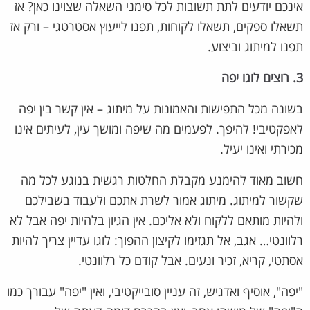
אינכם יודעים לתת תשובות לכל סימני השאלה שצוינו כאן? אז
תשאלו ספקים, תשאלו לקוחות, תפנו לייעוץ אסטרטגי – ורק אז
תפנו למיתוג וביצוע.
3. רוצים לוגו יפה
בשונה מכל התפישות והאמונות על מיתוג – אין קשר בין יפה
לאפקטיבי! להיפך. לפעמים מה שיפה ומושך עין, לעיתים אינו
מכירתי ואינו יעיל.
חשוב מאוד להימנע מקבלת החלטות רגשית בנוגע לכל מה
שקשור למיתוג. מיתוג אמור לשרת אתכם ולעבוד בשבילכם
ולהיות מותאם ללקוח ולא אליכם. אין הגיון בלהיות יפה אבל לא
רלוונטי… אגב, אל תגזימו לקיצון ההפוך: לוגו עדיין צריך להיות
אסתטי, קריא, זכיר ונעים. אבל קודם כל רלוונטי.
"יפה", אוסיף ואדגיש, זה עניין סובייקטיבי, ואין "יפה" עבורך כמו