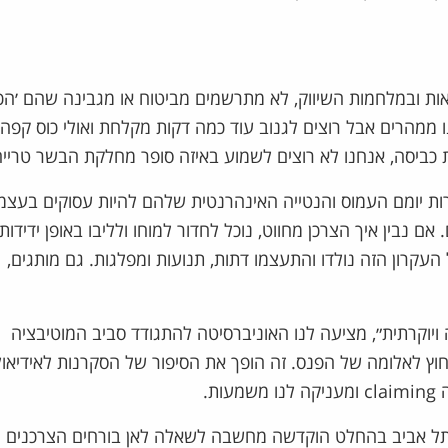
ת ובמלחמות השיווק, לא מתרשמים מביטוח או מגבינה שהם ׳הכי׳
ו ממהרים אבל רוצים לגנוב עוד כמה דקות מקלחת ואולי כוס קפה 
ת כביסה, אנחנו לא רוצים לשמוע באיזה סופר מחלקת הבשר טרייה 
מרות יומם העמוס והנטייה האינהרנטית שלהם להיות עסוקים בעצמ
אם נבין איך הצרכן מחווט, נוכל לחדור למוחו ולליבו באופן ידידותי
עקרון הזה נולדו והתעצמו דתות, תנועות ומפלגות. גם מותגים,
 ויוקרתית״, מציעה לנו האוניברסיטה להתגודד סביב המוטיבציה
 לאלומה של הפנס. זה הופך את הסיפור של הסקרנות לאידיאולו
ת.
טת תל אביב בהחלט הוקדשה מחשבה לשאלה לאן בורחים הצרכנים