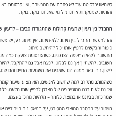
כשהאוניברסיטה עוד לא פתחה את ההרשמה, ואין פרסומת באווי
זהותיות שממקמות אותנו מול מי שאנחנו בוקר, בוקר.
ההבדל בין רעיון שהצית קהילות שהתגודדו סביבו – לרעיון 
זהו למעשה ההבדל בין מיתוג ללא-מיתוג. אין מיתוג רע, יש פש
סיפור ומבקשים להפיץ אותו יכול להיחשב מיתוג.
התשובה לשאלה ״איפה הצרכנים, כשהפרסומת צועקת כמה אני ט
חשובים, להשתייך אך גם לבלוט, לנצח אבל גם להתקבל, להיות יפ
לישון. זוהי באר ממנה הם שואבים את משמעות החיים והם שם, ת
כשהמותג מתקרב למה שחשוב לאנשים, הוא מציע שיעור קומה או ש
ואז גם לא תיבנה המוטיבציה של הצרכן להפיץ אותו הלאה. כל ז
שמרוכזות בביזנס או במוצר. כלומר – מלהיות מרוכז בעצמו.
הויתור על ההסבר המוצרי המפורט, על המאפיינים הייחודיים או ה