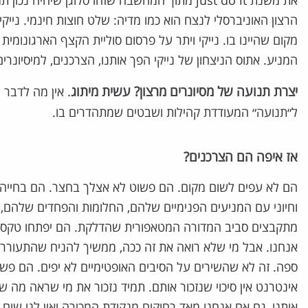
את משנת just do it מתוך המחשבה שזהו סלוגן ש
הרצון האוניברסלי לנצח הוא כמו מדיה: שלט חוצות חינמי. נייקי
מקום שהיינו בו. נייקי ויתר על פרסום סוליית הקצף הארגונומ
המניע. אתוס הניצחון של נייקי הפך אותנו, הצרכנים, למיסיונר
יצרת תנועה של מסיונרים מרצון? עשית מיתוג
.
אין מה לדבר ע
ל״תנועה״ המעודדת קהילות ושבטים שמתהדרים בו.
אז איפה הם הצרכנים?
הם לא עפים לשום מקום. הם פשוט לא אצלך בחצר. הם בחייהם
וחיוני עם המניעים הפנימיים שלהם, החלומות והפחדים שלהם,
מתקבצים סביב המדורה המטאפורית שהדלקת. הם יפתחו טקסים ו
אנחנו. אבל מי שלא רואה את זה ככה, ממשיך להניח שהתעוררנו כ
ספה. זה לא שהשירים על הסיבים האופטימיים לא יפים. הם פשוט
אינטרנט אין סיכוי שנזכור אותם. תמיד נזכור את מי שראה מה שא
אותנו, גם אם אנחנו מאד רחוקים מנקודת המכירה ואין לנו שום