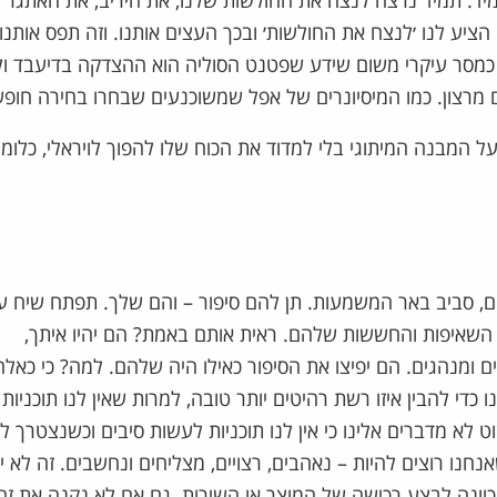
יהיה נכון תמיד. תמיד נרצה לנצח את החולשות שלנו, את היריב, את האתגר
 הציע לנו ׳לנצח את החולשות׳ ובכך העצים אותנו. וזה תפס אותנו
ית כמסר עיקרי משום שידע שפטנט הסוליה הוא ההצדקה בדיעבד ו
ים מרצון. כמו המיסיונרים של אפל שמשוכנעים שבחרו בחירה חופש
ל המבנה המיתוגי בלי למדוד את הכוח שלו להפוך לויראלי, כלומ
, סביב באר המשמעות. תן להם סיפור – והם שלך. תפתח שיח ע
 השאיפות והחששות שלהם. ראית אותם באמת? הם יהיו איתך,
מנהגים. הם יפיצו את הסיפור כאילו היה שלהם. למה? כי כאלה
די להבין איזו רשת רהיטים יותר טובה, למרות שאין לנו תוכניות 
 לא מדברים אלינו כי אין לנו תוכניות לעשות סיבים וכשנצטרך 
נחנו רוצים להיות – נאהבים, רצויים, מצליחים ונחשבים. זה לא יע
 כוונה לבצע רכישה של המוצר או השירות. גם אם לא נקנה את זה