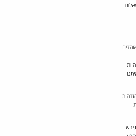
אלות
והדים
יות
תנו
זדהות
ת
גיבש