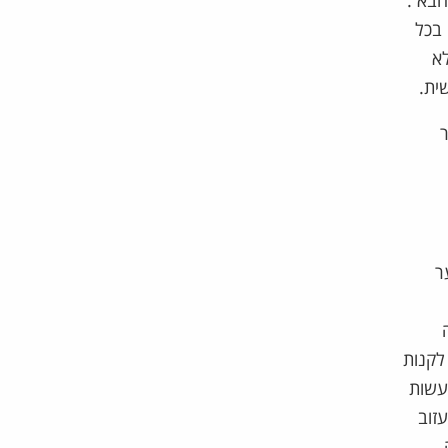
 הבא .
 בכל
לא
ית.
ר
ר
לקנות
לעשות
זוב