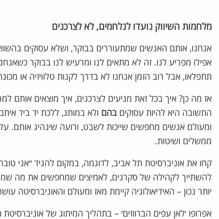
מלחמות השיווק נועדו לנלחמים, לא לצרכנים
אנחנו, אותם האנשים שמתעוררים בבוקר, ושלא עסוקים בהשוואו
אפילו מפריע לנו. זה לא מתאים לנו ומרעיש לנו בבוקר כשאנחנ
תתפלאו, אבל רוב הזמן אנחנו לא בדרך לקנות טלוויזיה או מכונ
אז מה כן? איך בכל זאת מגיעים לצרכנים, איך מוצאים אותם ל
התשובה היא להיות עסוקים
בהם
ולא במותג, ללכת יד ביד איתם. 
ומעולם אנשים מחפשים שייכות לשבט, ורועה שינהיג אותם. על ה
ממשלים ושיטות.
קחו את אוניברסיטת תל אביב, לדוגמה, במקום להגיד ״אני טובה
להשתייך לקהילה של סקרנים, לאמיצים שמחפשים את מה שמחוץ
יותר נכון – האידיאולוגיה קיימת מאז ומעולם והאוניברסיטה עושה claiming ומעניקה לנו משמעו
אפרופו ׳לאן עפים הברווזים׳ – בתהליך המיתוג של אוניברסי