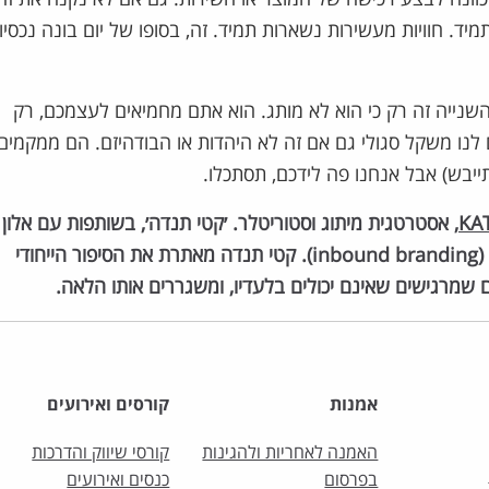
מיד. חוויות מעשירות נשארות תמיד. זה, בסופו של יום בונה נכסיו
השנייה זה רק כי הוא לא מותג. הוא אתם מחמיאים לעצמכם, רק
נו משקל סגולי גם אם זה לא היהדות או הבודהיזם. הם ממקמים 
תייבש) אבל אנחנו פה לידכם, תסתכלו.
KA
, אסטרטגית מיתוג וסטוריטלר. ׳קטי תנדה׳, בשותפות עם אלון
וינפרס, היא סוכנות מיתוג מסוג חדש, המתאימה לעידן הדיגיטלי (inbound branding). קטי תנדה מאתרת את הסיפור הייחודי
שמרגישים שאינם יכולים בלעדיו, ומשגררים אותו הלאה.
אמנות
קורסים ואירועים
האמנה לאחריות ולהגינות
קורסי שיווק והדרכות
בפרסום
כנסים ואירועים