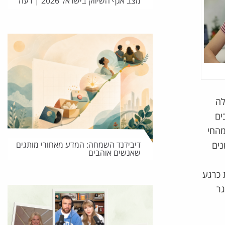
מצב אגף השיווק בישראל 2026 | דעה
צים את הטכנולוגיה הזו: חברת Not Co מצ'ילה
ים
מהחי
דיבידנד השמחה: המדע מאחורי מותגים
נים
שאנשים אוהבים
 מוכרת כרגע
גר