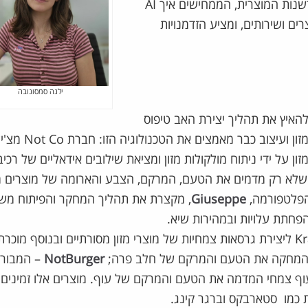
כדוגמה, בואו נסתכל על חמישה טרנדים מובילים בעולמות החדשנות המוצרית, הממחישים איך AI
ם ושירותים, ומציע הזדמנויות
ילנה סמסונובה
להאיץ את תהליך יצירת האב טיפוס
באמצעות הדמייה וחיזוי ביצועים בתנאים אמיתיים. תחומים כמו מזון ועיצוב כבר מאמ
על ידי ניתוח מולקולות מזון ומציאת שילובים אידאליים של רכיב
, שלא רק מדמים את הטעם, המרקם, הצבע והארומה של מוצרים 
 הפלטפורמה,
Giuseppe
, מקצרת את תהליך המחקר והפיתוח מש
פחתת עלויות ובמהירות שיא.
החברה משתפת פעולה עם חברות מזון מובילות כמו Kraft Heinz ליצירת גרסאות צמחיות של מוצרי מזון מסורתיים ובנוסף
המחקה את הטעם והמרקם של חלב פרה;
NotBurger
– המבור
ף צמחי המדמה את הטעם והמרקם של עוף. מוצרים אלו זמינים