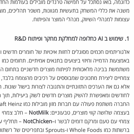
משנה את כללי המשחק בתעשיות מגוונות, משפר תהליכים, מוצרי
עצומות למנהלי השיווק, מנהלי המוצר והפיתוח.
1. שימוש ב AI כחלופה למחלקת מחקר ופיתוח R&D
אלגוריתמים חכמים מסוגלים לחזות איכויות של חומרים חדשים ו
משתמשת בבינה מלאכותית לפיתוח מוצרים חדשניים בתחום המזון 
צמחיים ליצירת מתכונים שמבוססים על רכיבים מהצומח בלבד
אלא גם את הערכים התזונתיים והתגובה לצורות בישול שונות.
לחודשים ומאפשרת להשיק מוצרים חדשים לשוק ביעילות, תוך ה
בעצמה שלושה קווי מוצרים, טבעוניים:
NotMilk
– חלב צמחי 
צמחי עם טעם ומרקם דומים לבשר ו–
NotChicken
– תחליף עו
ברשתות כמו Whole Foods ו-Sprouts ובתפריטים של רשתות כמו סטארבקס וברגר קינג.