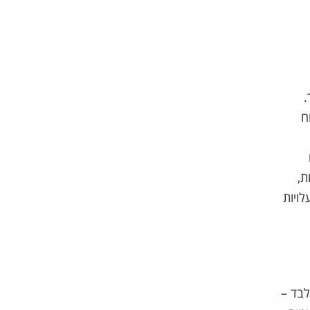
.
ח
ת,
בזמן אמת​. לדוגמה, אחת החברות המשתמשות במערכת דיווחה על חיסכון של 20% בעלויות
לבד –