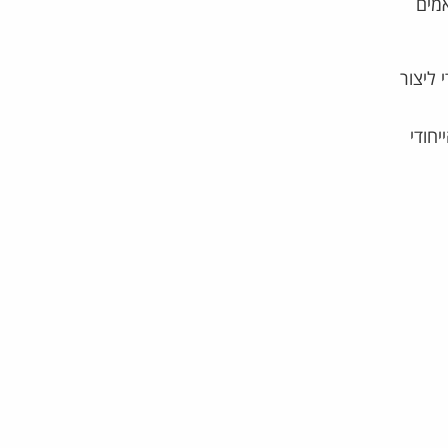
Pe ותוספי תזונה מותאמים
 ליצור
חודי