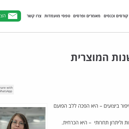
הצט
קורסים וכנסים
מאמרים ופרסים
טפסי מועמדות
צרו קשר
hare with
hatsApp
יפור ביצועים – היא הפכה ללב הפועם
כך ש-AI הוא מפתח לחדשנות וליתרון תחרותי – היא הכרחית.