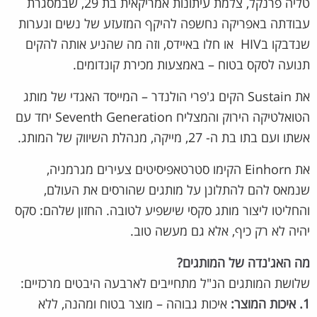
טליה פרנקל, צלמת עיתונות אמריקאית בת 29, שבמסגרת
עבודתה באפריקה נחשפה להיקף המזעזע של נשים ונערות
שנדבקו בHIV או חלו באיידס, וזה מה שהניע אותה להקים
תנועה לסקס בטוח – באמצעות מכירת קונדומים.
את Sustain הקים ג'פרי הולנדר – המייסד האגדי של מותג
הטואלטיקה הירוק והמצליח Seventh Generation יחד עם
אשתו ועם בתו בת ה- 27, מייקה, מנהלת השיווק של המותג.
את Einhorn הקימו סטרטאפיסיטים צעירים מגרמניה,
שנמאס להם להתלונן על מותגים שהורסים את העולם,
והחליטו ליצור מותג סקסי שישפיע לטובה. החזון שלהם: סקס
יהיה לא רק כיף, אלא גם מעשה טוב.
מה האג'נדה של המותגים?
שלושת המותגים הנ"ל מתחייבים לארבעה היבטים מרכזיים:
1. איכות המוצר:
איכות גבוהה – מוצר בטוח ומהנה, ללא