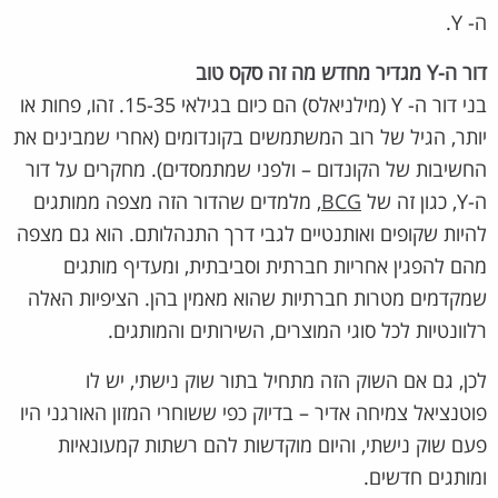
ה- Y.
דור ה-Y מגדיר מחדש מה זה סקס טוב
בני דור ה- Y (מילניאלס) הם כיום בגילאי 15-35. זהו, פחות או
יותר, הגיל של רוב המשתמשים בקונדומים (אחרי שמבינים את
החשיבות של הקונדום – ולפני שמתמסדים). מחקרים על דור
ה-Y, כגון זה של
BCG
, מלמדים שהדור הזה מצפה ממותגים
להיות שקופים ואותנטיים לגבי דרך התנהלותם. הוא גם מצפה
מהם להפגין אחריות חברתית וסביבתית, ומעדיף מותגים
שמקדמים מטרות חברתיות שהוא מאמין בהן. הציפיות האלה
רלוונטיות לכל סוגי המוצרים, השירותים והמותגים.
לכן, גם אם השוק הזה מתחיל בתור שוק נישתי, יש לו
פוטנציאל צמיחה אדיר – בדיוק כפי ששוחרי המזון האורגני היו
פעם שוק נישתי, והיום מוקדשות להם רשתות קמעונאיות
ומותגים חדשים.