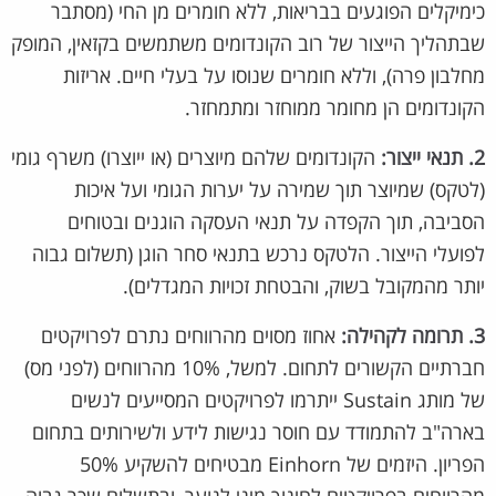
כימיקלים הפוגעים בבריאות, ללא חומרים מן החי (מסתבר
שבתהליך הייצור של רוב הקונדומים משתמשים בקזאין, המופק
מחלבון פרה), וללא חומרים שנוסו על בעלי חיים. אריזות
הקונדומים הן מחומר ממוחזר ומתמחזר.
2. תנאי ייצור:
הקונדומים שלהם מיוצרים (או ייוצרו) משרף גומי
(לטקס) שמיוצר תוך שמירה על יערות הגומי ועל איכות
הסביבה, תוך הקפדה על תנאי העסקה הוגנים ובטוחים
לפועלי הייצור. הלטקס נרכש בתנאי סחר הוגן (תשלום גבוה
יותר מהמקובל בשוק, והבטחת זכויות המגדלים).
3. תרומה לקהילה:
אחוז מסוים מהרווחים נתרם לפרויקטים
חברתיים הקשורים לתחום. למשל, 10% מהרווחים (לפני מס)
של מותג Sustain ייתרמו לפרויקטים המסייעים לנשים
בארה"ב להתמודד עם חוסר נגישות לידע ולשירותים בתחום
הפריון. היזמים של Einhorn מבטיחים להשקיע 50%