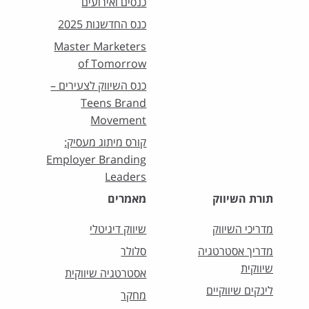
כנסים ואירועים
כנס החדשנות 2025
Master Marketers
of Tomorrow
כנס השיווק לצעירים –
Teens Brand
Movement
קורס מיתוג מעסיק:
Employer Branding
Leaders
תורת השיווק
מאמרים
מדריכי השיווק
שיווק דיגיטלי
מדריך אסטרטגיה
סלולר
שיווקית
אסטרטגיה שיווקית
לינקים שיווקיים
מחקר