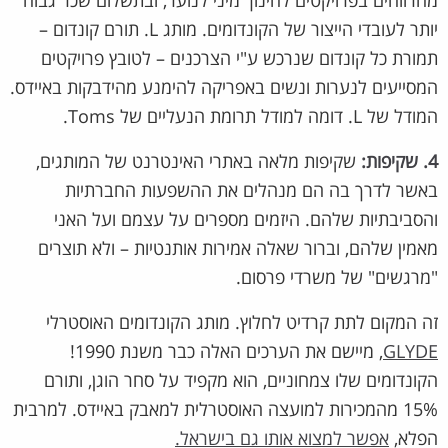
מהרווחים בפרויקטים לחינוך מיני לנוער, ובתשלום שכר גבוה
יותר לעובדי הייצור של הקונדומים. מותג L. תורם קונדום –
תמורת כל קונדום שנרכש ע"י הצרכנים – לטובץ פרויקטים
המסייעים לנערות ונשים באפריקה להימנע מהידבקות באיידס.
המודל של L. דומה למודל תרומת הנעליים של Toms.
4. שקיפות:
שקיפות מלאה באתרי האינטרנט של המותגים,
באשר לדרך בה הם מנהלים את ההשפעות החברתיות
והסביבתיות שלהם. היזמים מספרים על עצמם ועל האני
מאמין שלהם, וברור שאלה אמירות אותנטיות – ולא תוצרים
"מרגשים" של משרדי פרסום.
זה המקום לתת קרדיט לחלוץ. מותג הקונדומים האוסטרלי
GLYDE
, מיישם את הערכים האלה כבר משנת 1990!
הקונדומים שלו צמחוניים, הוא מקפיד על סחר הוגן, ותורם
15% מהמכירות למועצה האוסטרלית למאבק באיידס. למרבית
הפלא,
אפשר למצוא אותו גם בישראל.