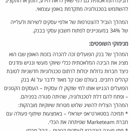
הבינה המלאכותית גם למי שאין לו את הידע, הזמן או התקציב
להשתמש בטכנולוגיה מתקדמת באופן עצמאי.
המהלך הוביל להצטרפות של אלפי עסקים לשירות ולעלייה
של 34% במעוניינים לפתוח חשבון עסקי בבנק.
מנימוקי השופטים:
המהלך של בנק הפועלים זכה להכרה בזכות האופן שבו הוא
מציג את הבינה המלאכותית ככלי שיווקי מעשי ונגיש ומדגים
כיצד חברות גדולות יכולות לרתום טכנולוגיות חדשניות לטובת
קהלים רחבים. בעולם שבו קל מאוד לדבר על AI בנק
הפועלים הנגיש אותו למי שזקוק לו עסקית – העסקים הקטנים
– ופתח להם דלת לטכנולוגיה, שהיתה סגורה בפניהם.
המהלך הצליח להשיג שלוש מטרות שיווקיות מובהקות:
* תמיכה בסטארט־אפ ישראלי – באמצעות שיתוף פעולה עם
חברת Marketeam שפיתחה את הכלי.
* מתן מענה קונקרטי לעסקים קטנים – קהל מרכזי