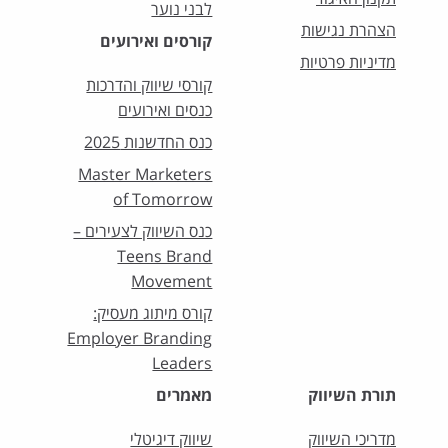
לבני נוער
הצהרת נגישות
קורסים ואירועים
מדיניות פרטיות
קורסי שיווק והדרכות
כנסים ואירועים
כנס החדשנות 2025
Master Marketers
of Tomorrow
כנס השיווק לצעירים –
Teens Brand
Movement
קורס מיתוג מעסיק:
Employer Branding
Leaders
תורת השיווק
מאמרים
מדריכי השיווק
שיווק דיגיטלי